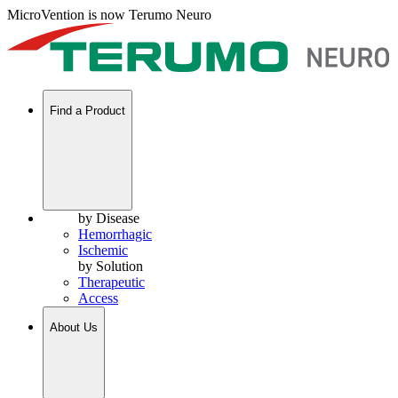
MicroVention is now Terumo Neuro
Find a Product
by Disease
Hemorrhagic
Ischemic
by Solution
Therapeutic
Access
About Us